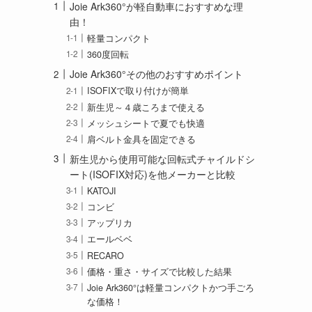
Joie Ark360°が軽自動車におすすめな理
由！
軽量コンパクト
360度回転
Joie Ark360°その他のおすすめポイント
ISOFIXで取り付けが簡単
新生児～４歳ころまで使える
メッシュシートで夏でも快適
肩ベルト金具を固定できる
新生児から使用可能な回転式チャイルドシ
ート(ISOFIX対応)を他メーカーと比較
KATOJI
コンビ
アップリカ
エールベベ
RECARO
価格・重さ・サイズで比較した結果
Joie Ark360°は軽量コンパクトかつ手ごろ
な価格！