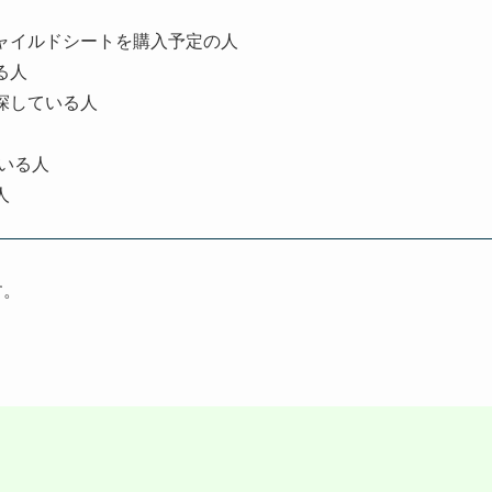
ャイルドシートを購入予定の人
る人
探している人
ている人
人
す。