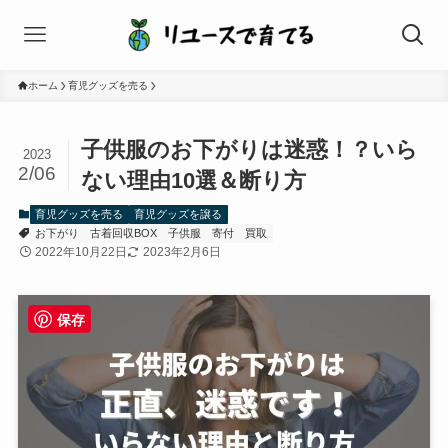
ホーム
育児グッズを売る
子供服のお下がりは迷惑！？いら
2023
2/06
ない理由10選＆断り方
育児グッズを売る
育児グッズを譲る
お下がり
古着回収BOX
子供服
寄付
買取
2022年10月22日
2023年2月6日
保存