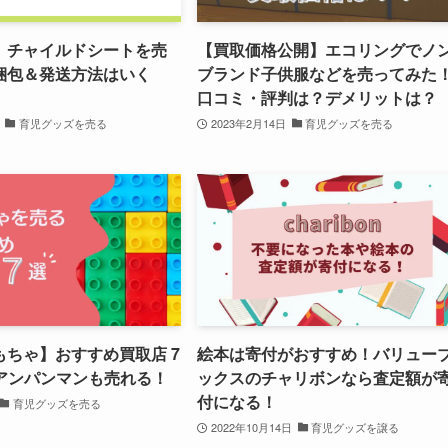
】チャイルドシートを売
【買取価格公開】エコリングでノ
梱包＆発送方法はいく
ブランド子供服などを売ってみた
口コミ・評判は？デメリットは？
育児グッズを売る
2023年2月14日
育児グッズを売る
もちゃ】おすすめ買取店 7
絵本は寄付がおすすめ！バリュー
 アンパンマンも売れる！
ックスのチャリボンなら査定額が
付になる！
育児グッズを売る
2022年10月14日
育児グッズを譲る